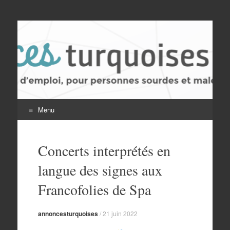
Les Annonces
Services, loisirs, activités et offres d'emploi pour
personnes sourdes et malentendantes
Turquoises
Menu
Skip
to
Concerts interprétés en
content
langue des signes aux
Francofolies de Spa
annoncesturquoises
/
21 juin 2022