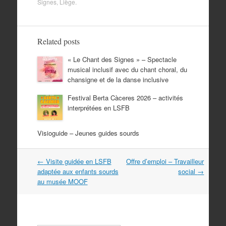
Signes
,
Liège
.
e
t
i
k
t
b
t
l
e
s
o
e
d
A
o
r
I
p
Related posts
k
n
p
« Le Chant des Signes » – Spectacle
musical inclusif avec du chant choral, du
chansigne et de la danse inclusive
Festival Berta Càceres 2026 – activités
interprétées en LSFB
Visioguide – Jeunes guides sourds
Post
←
Visite guidée en LSFB
Offre d’emploi – Travailleur
navigation
adaptée aux enfants sourds
social
→
au musée MOOF