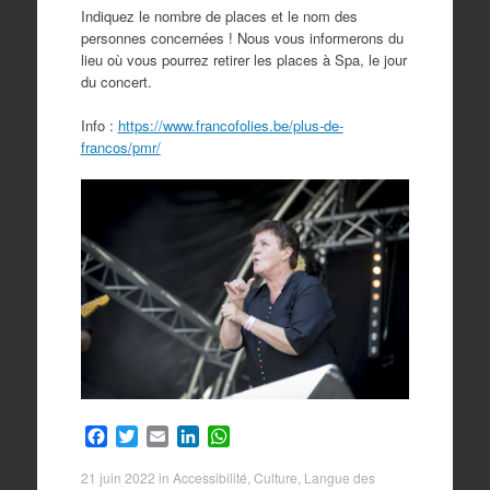
Indiquez le nombre de places et le nom des
personnes concernées ! Nous vous informerons du
lieu où vous pourrez retirer les places à Spa, le jour
du concert.
Info :
https://www.francofolies.be/plus-de-
francos/pmr/
F
T
E
L
W
a
w
m
i
h
c
i
a
n
a
21 juin 2022
in
Accessibilité
,
Culture
,
Langue des