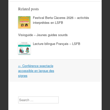
o
e
d
A
o
r
I
p
Related posts
k
n
p
Festival Berta Càceres 2026 – activités
interprétées en LSFB
Visioguide – Jeunes guides sourds
Lecture bilingue Français – LSFB
Post
←
Conférence spectacle
navigation
accessible en langue des
signes
Search