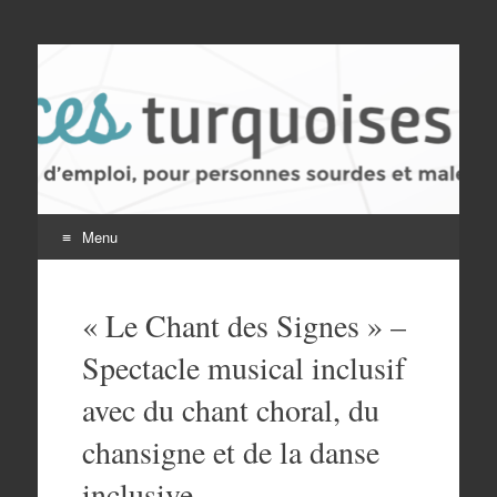
Les Annonces
Services, loisirs, activités et offres d'emploi pour
personnes sourdes et malentendantes
Turquoises
Menu
Skip
to
« Le Chant des Signes » –
content
Spectacle musical inclusif
avec du chant choral, du
chansigne et de la danse
inclusive