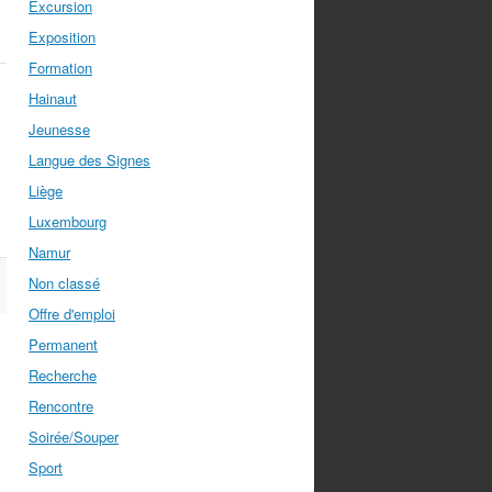
Excursion
Exposition
Formation
Hainaut
Jeunesse
Langue des Signes
Liège
Luxembourg
Namur
Non classé
Offre d'emploi
Permanent
Recherche
Rencontre
Soirée/Souper
Sport