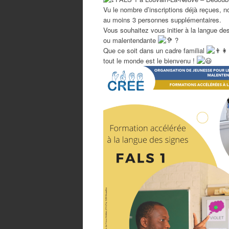
Vu le nombre d’inscriptions déjà reçues, 
au moins 3 personnes supplémentaires.
Vous souhaitez vous initier à la langue 
ou malentendante
?
Que ce soit dans un cadre familial
tout le monde est le bienvenu !