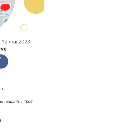
au
lentendants : 100€
e