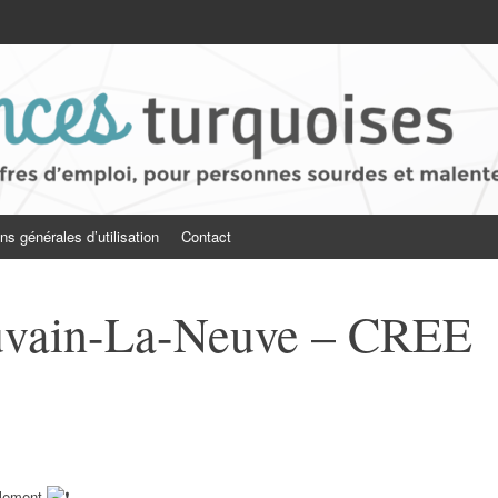
quoises
mploi pour personnes sourdes et malentendantes
ns générales d’utilisation
Contact
uvain-La-Neuve – CREE
blement