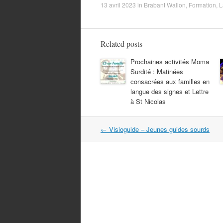
c
i
a
n
a
13 avril 2023
in
Brabant Wallon
,
Formation
,
L
e
t
i
k
t
b
t
l
e
s
o
e
d
A
Related posts
o
r
I
p
k
n
p
Prochaines activités Moma
Surdité : Matinées
consacrées aux familles en
langue des signes et Lettre
à St Nicolas
Post
←
Visioguide – Jeunes guides sourds
navigation