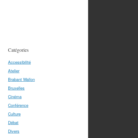
Catégories
Accessibilité
Atelier
Brabant Wallon
Bruxelles
Cinéma
Conférence
Culture
Débat
Divers