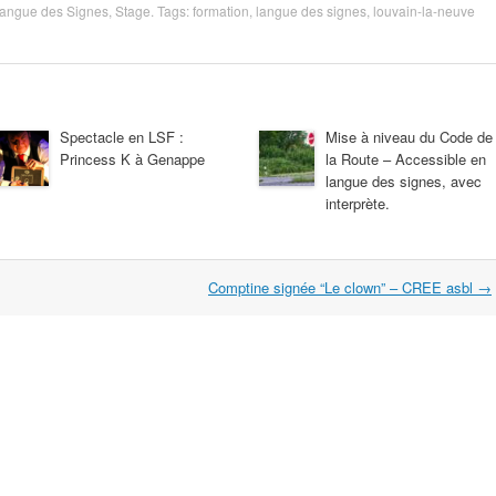
angue des Signes
,
Stage
. Tags:
formation
,
langue des signes
,
louvain-la-neuve
Spectacle en LSF :
Mise à niveau du Code de
Princess K à Genappe
la Route – Accessible en
langue des signes, avec
interprète.
Comptine signée “Le clown” – CREE asbl
→