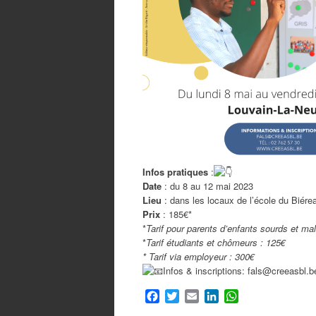
Infos pratiques
:
Date
: du 8 au 12 mai 2023
Lieu
: dans les locaux de l’école du Biére
Prix
: 185€*
*
Tarif pour parents d’enfants sourds et ma
*
Tarif étudiants et chômeurs : 125€
* Tarif via employeur : 300€
Infos & inscriptions: fals@creeasbl.b
F
T
E
L
W
a
w
m
i
h